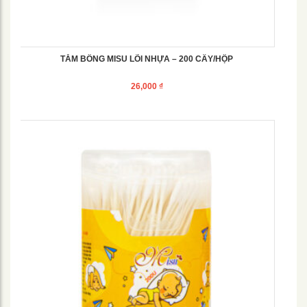
TĂM BÔNG MISU LÕI NHỰA – 200 CÂY/HỘP
26,000
₫