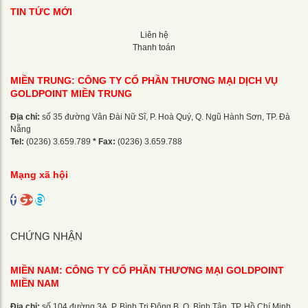
TIN TỨC MỚI
Liên hệ
Thanh toán
MIỀN TRUNG: CÔNG TY CỔ PHẦN THƯƠNG MẠI DỊCH VỤ
GOLDPOINT MIỀN TRUNG
Địa chỉ:
số 35 đường Vân Đài Nữ Sĩ, P. Hoà Quý, Q. Ngũ Hành Sơn, TP. Đà
Nẵng
Tel:
(0236) 3.659.789
* Fax:
(0236) 3.659.788
Mạng xã hội
CHỨNG NHẬN
MIỀN NAM: CÔNG TY CỔ PHẦN THƯƠNG MẠI GOLDPOINT
MIỀN NAM
Địa chỉ:
số 104 đường 3A, P. Bình Trị Đông B, Q. Bình Tân, TP. Hồ Chí Minh