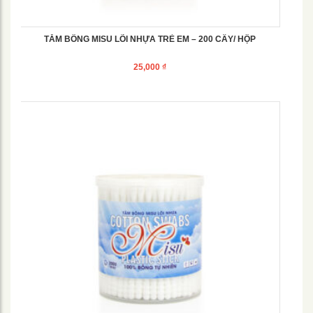
TĂM BÔNG MISU LÕI NHỰA TRẺ EM – 200 CÂY/ HỘP
25,000
₫