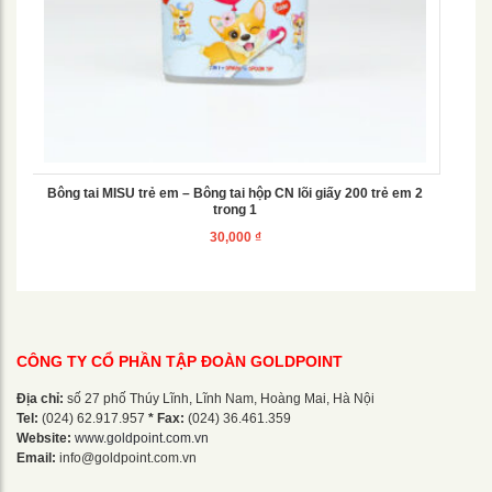
Bông tai MISU trẻ em – Bông tai hộp CN lõi giấy 200 trẻ em 2
trong 1
30,000
₫
CÔNG TY CỔ PHẦN TẬP ĐOÀN GOLDPOINT
Địa chỉ:
số 27 phố Thúy Lĩnh, Lĩnh Nam, Hoàng Mai, Hà Nội
Tel:
(024) 62.917.957
* Fax:
(024) 36.461.359
Website:
www.goldpoint.com.vn
Email:
info@goldpoint.com.vn