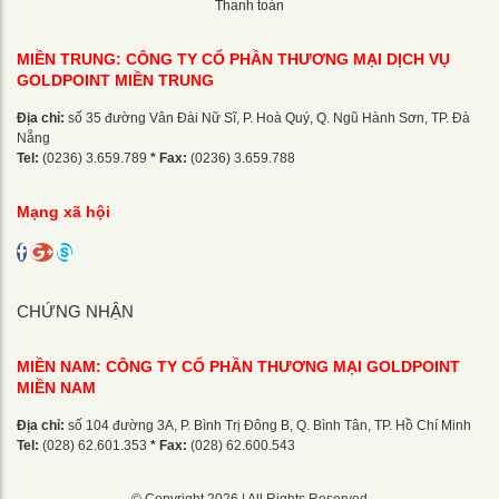
Thanh toán
MIỀN TRUNG: CÔNG TY CỔ PHẦN THƯƠNG MẠI DỊCH VỤ
GOLDPOINT MIỀN TRUNG
Địa chỉ:
số 35 đường Vân Đài Nữ Sĩ, P. Hoà Quý, Q. Ngũ Hành Sơn, TP. Đà
Nẵng
Tel:
(0236) 3.659.789
* Fax:
(0236) 3.659.788
Mạng xã hội
CHỨNG NHẬN
MIỀN NAM: CÔNG TY CỔ PHẦN THƯƠNG MẠI GOLDPOINT
MIỀN NAM
Địa chỉ:
số 104 đường 3A, P. Bình Trị Đông B, Q. Bình Tân, TP. Hồ Chí Minh
Tel:
(028) 62.601.353
* Fax:
(028) 62.600.543