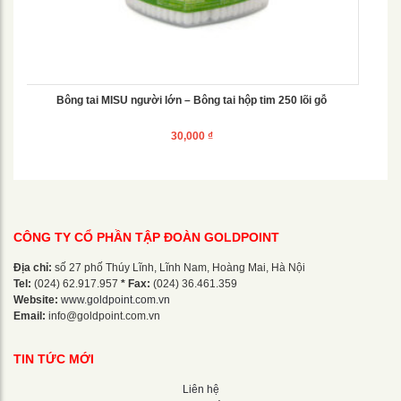
Bông tai MISU người lớn – Bông tai hộp tim 250 lõi gỗ
30,000
₫
CÔNG TY CỔ PHẦN TẬP ĐOÀN GOLDPOINT
Địa chỉ:
số 27 phố Thúy Lĩnh, Lĩnh Nam, Hoàng Mai, Hà Nội
Tel:
(024) 62.917.957
* Fax:
(024) 36.461.359
Website:
www.goldpoint.com.vn
Email:
info@goldpoint.com.vn
TIN TỨC MỚI
Liên hệ