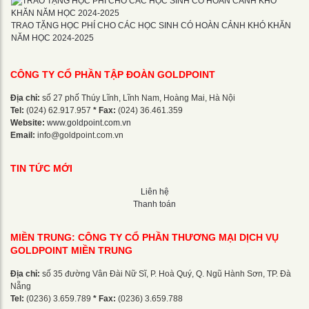
TRAO TẶNG HỌC PHÍ CHO CÁC HỌC SINH CÓ HOÀN CẢNH KHÓ KHĂN
NĂM HỌC 2024-2025
CÔNG TY CỔ PHẦN TẬP ĐOÀN GOLDPOINT
Địa chỉ:
số 27 phố Thúy Lĩnh, Lĩnh Nam, Hoàng Mai, Hà Nội
Tel:
(024) 62.917.957
* Fax:
(024) 36.461.359
Website:
www.goldpoint.com.vn
Email:
info@goldpoint.com.vn
TIN TỨC MỚI
Liên hệ
Thanh toán
MIỀN TRUNG: CÔNG TY CỔ PHẦN THƯƠNG MẠI DỊCH VỤ
GOLDPOINT MIỀN TRUNG
Địa chỉ:
số 35 đường Vân Đài Nữ Sĩ, P. Hoà Quý, Q. Ngũ Hành Sơn, TP. Đà
Nẵng
Tel:
(0236) 3.659.789
* Fax:
(0236) 3.659.788