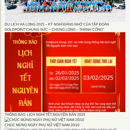
DU LỊCH HẠ LONG 2025 – KỲ NGHỈ ĐÁNG NHỚ CỦA TẬP ĐOÀN
GOLDPOINT“CHUNG SỨC – CHUNG LÒNG – THÀNH CÔNG”
THÔNG BÁO: LỊCH NGHỈ TẾT NGUYÊN ĐÁN 2025
CHÚC MỪNG NGÀY PHỤ NỮ VIỆT NAM 20/10