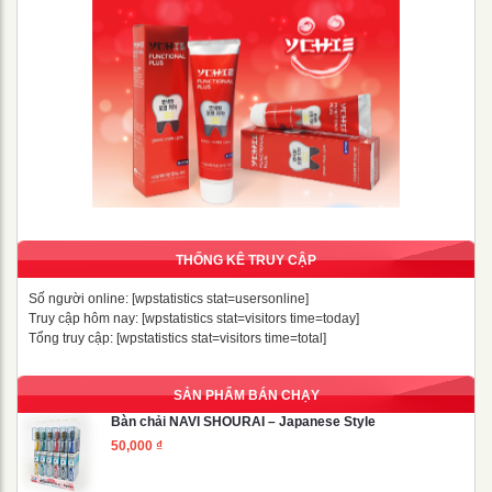
THỐNG KÊ TRUY CẬP
Số người online: [wpstatistics stat=usersonline]
Truy cập hôm nay: [wpstatistics stat=visitors time=today]
Tổng truy cập: [wpstatistics stat=visitors time=total]
SẢN PHẨM BÁN CHẠY
Bàn chải NAVI SHOURAI – Japanese Style
50,000
₫