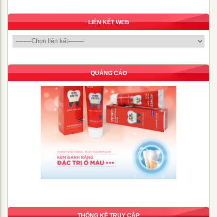
LIÊN KẾT WEB
QUẢNG CÁO
THỐNG KÊ TRUY CẬP