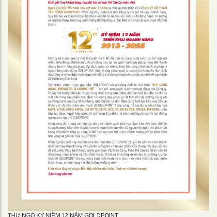
THƯ NGỎ KỶ NIỆM 12 NĂM GOLDPOINT