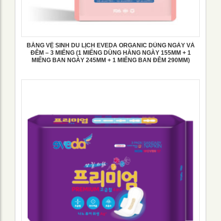
BĂNG VỆ SINH DU LỊCH EVEDA ORGANIC DÙNG NGÀY VÀ
ĐÊM – 3 MIẾNG (1 MIẾNG DÙNG HÀNG NGÀY 155MM + 1
MIẾNG BAN NGÀY 245MM + 1 MIẾNG BAN ĐÊM 290MM)