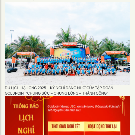
DU LỊCH HẠ LONG 2025 – KỲ NGHỈ ĐÁNG NHỚ CỦA TẬP ĐOÀN
GOLDPOINT“CHUNG SỨC – CHUNG LÒNG – THÀNH CÔNG”