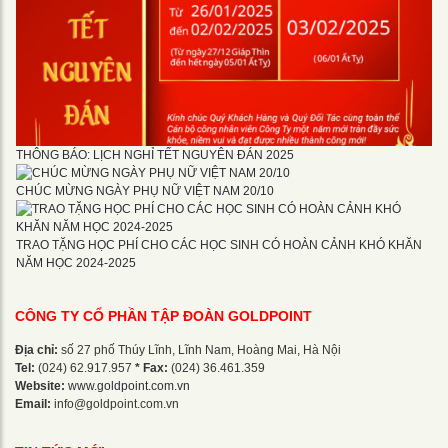
THÔNG BÁO: LỊCH NGHỈ TẾT NGUYÊN ĐÁN 2025
CHÚC MỪNG NGÀY PHỤ NỮ VIỆT NAM 20/10
TRAO TẶNG HỌC PHÍ CHO CÁC HỌC SINH CÓ HOÀN CẢNH KHÓ KHĂN
NĂM HỌC 2024-2025
CÔNG TY CỔ PHẦN TẬP ĐOÀN GOLDPOINT
Địa chỉ:
số 27 phố Thúy Lĩnh, Lĩnh Nam, Hoàng Mai, Hà Nội
Tel:
(024) 62.917.957
* Fax:
(024) 36.461.359
Website:
www.goldpoint.com.vn
Email:
info@goldpoint.com.vn