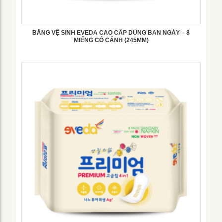
BĂNG VỆ SINH EVEDA CAO CẤP DÙNG BAN NGÀY – 8
MIẾNG CÓ CÁNH (245MM)