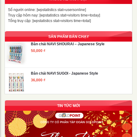
Số người online: [wpstatistics stat=usersonline]
Truy cập hôm nay: [wpstatistics stat=visitors time=today]
Tổng truy cập: [wpstatistics stat=visitors time=total]
SẢN PHẨM BÁN CHẠY
Bàn chải NAVI SHOURAI – Japanese Style
50,000
₫
Bàn chải NAVI SUGOI - Japanese Style
36,000
₫
TIN TỨC MỚI