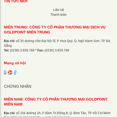
TIN TỨC MỚI
Liên hệ
Thanh toán
MIỀN TRUNG: CÔNG TY CỔ PHẦN THƯƠNG MẠI DỊCH VỤ
GOLDPOINT MIỀN TRUNG
Địa chỉ:
số 35 đường Vân Đài Nữ Sĩ, P. Hoà Quý, Q. Ngũ Hành Sơn, TP. Đà
Nẵng
Tel:
(0236) 3.659.789
* Fax:
(0236) 3.659.788
Mạng xã hội
CHỨNG NHẬN
MIỀN NAM: CÔNG TY CỔ PHẦN THƯƠNG MẠI GOLDPOINT
MIỀN NAM
Địa chỉ:
số 104 đường 3A, P. Bình Trị Đông B, Q. Bình Tân, TP. Hồ Chí Minh