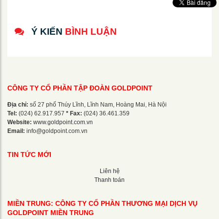
Ý KIẾN
BÌNH LUẬN
CÔNG TY CỔ PHẦN TẬP ĐOÀN GOLDPOINT
Địa chỉ:
số 27 phố Thúy Lĩnh, Lĩnh Nam, Hoàng Mai, Hà Nội
Tel:
(024) 62.917.957
* Fax:
(024) 36.461.359
Website:
www.goldpoint.com.vn
Email:
info@goldpoint.com.vn
TIN TỨC MỚI
Liên hệ
Thanh toán
MIỀN TRUNG: CÔNG TY CỔ PHẦN THƯƠNG MẠI DỊCH VỤ
GOLDPOINT MIỀN TRUNG