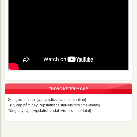
THỐNG KÊ TRUY CẬP
Số người online: [wpstatistics stat=usersonline]
Truy cập hôm nay: [wpstatistics stat=visitors time=today]
Tổng truy cập: [wpstatistics stat=visitors time=total]