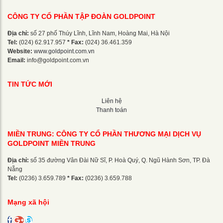
CÔNG TY CỔ PHẦN TẬP ĐOÀN GOLDPOINT
Địa chỉ:
số 27 phố Thúy Lĩnh, Lĩnh Nam, Hoàng Mai, Hà Nội
Tel:
(024) 62.917.957
* Fax:
(024) 36.461.359
Website:
www.goldpoint.com.vn
Email:
info@goldpoint.com.vn
TIN TỨC MỚI
Liên hệ
Thanh toán
MIỀN TRUNG: CÔNG TY CỔ PHẦN THƯƠNG MẠI DỊCH VỤ
GOLDPOINT MIỀN TRUNG
Địa chỉ:
số 35 đường Vân Đài Nữ Sĩ, P. Hoà Quý, Q. Ngũ Hành Sơn, TP. Đà
Nẵng
Tel:
(0236) 3.659.789
* Fax:
(0236) 3.659.788
Mạng xã hội