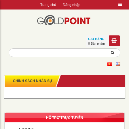
Trang chủ
Đăng nhập
GIỎ HÀNG
0 Sản phẩm
CHÍNH SÁCH NHÂN SỰ
HỖ TRỢ TRỰC TUYẾN