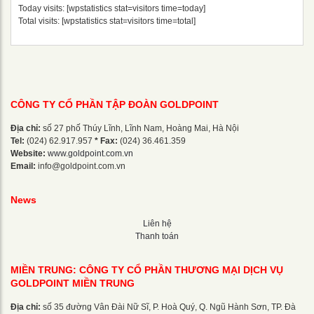
Today visits: [wpstatistics stat=visitors time=today]
Total visits: [wpstatistics stat=visitors time=total]
CÔNG TY CỔ PHẦN TẬP ĐOÀN GOLDPOINT
Địa chỉ:
số 27 phố Thúy Lĩnh, Lĩnh Nam, Hoàng Mai, Hà Nội
Tel:
(024) 62.917.957
* Fax:
(024) 36.461.359
Website:
www.goldpoint.com.vn
Email:
info@goldpoint.com.vn
News
Liên hệ
Thanh toán
MIỀN TRUNG: CÔNG TY CỔ PHẦN THƯƠNG MẠI DỊCH VỤ
GOLDPOINT MIỀN TRUNG
Địa chỉ:
số 35 đường Vân Đài Nữ Sĩ, P. Hoà Quý, Q. Ngũ Hành Sơn, TP. Đà