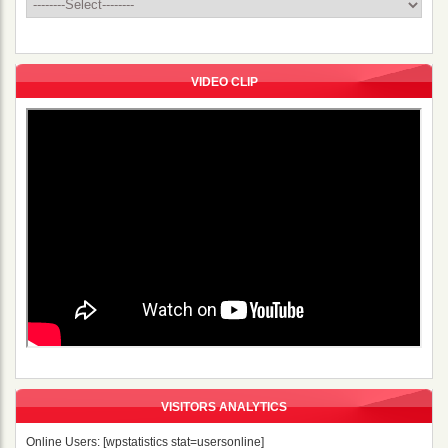
VIDEO CLIP
VISITORS ANALYTICS
Online Users: [wpstatistics stat=usersonline]