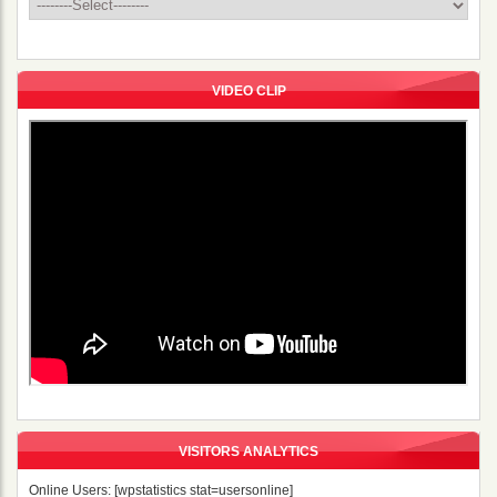
VIDEO CLIP
VISITORS ANALYTICS
Online Users: [wpstatistics stat=usersonline]