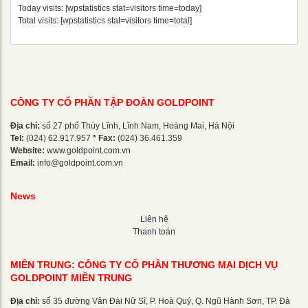
Today visits: [wpstatistics stat=visitors time=today]
Total visits: [wpstatistics stat=visitors time=total]
CÔNG TY CỔ PHẦN TẬP ĐOÀN GOLDPOINT
Địa chỉ:
số 27 phố Thúy Lĩnh, Lĩnh Nam, Hoàng Mai, Hà Nội
Tel:
(024) 62.917.957
* Fax:
(024) 36.461.359
Website:
www.goldpoint.com.vn
Email:
info@goldpoint.com.vn
News
Liên hệ
Thanh toán
MIỀN TRUNG: CÔNG TY CỔ PHẦN THƯƠNG MẠI DỊCH VỤ
GOLDPOINT MIỀN TRUNG
Địa chỉ:
số 35 đường Vân Đài Nữ Sĩ, P. Hoà Quý, Q. Ngũ Hành Sơn, TP. Đà