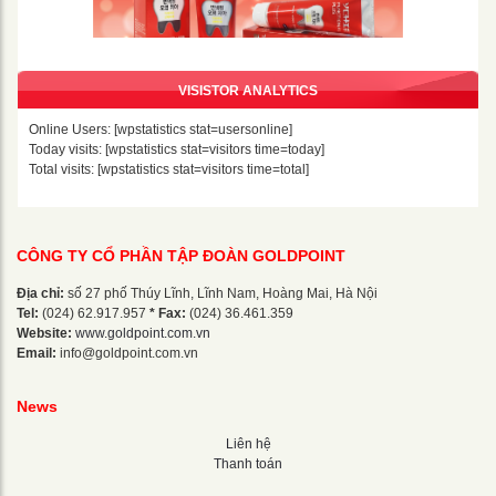
VISISTOR ANALYTICS
Online Users: [wpstatistics stat=usersonline]
Today visits: [wpstatistics stat=visitors time=today]
Total visits: [wpstatistics stat=visitors time=total]
CÔNG TY CỔ PHẦN TẬP ĐOÀN GOLDPOINT
Địa chỉ:
số 27 phố Thúy Lĩnh, Lĩnh Nam, Hoàng Mai, Hà Nội
Tel:
(024) 62.917.957
* Fax:
(024) 36.461.359
Website:
www.goldpoint.com.vn
Email:
info@goldpoint.com.vn
News
Liên hệ
Thanh toán