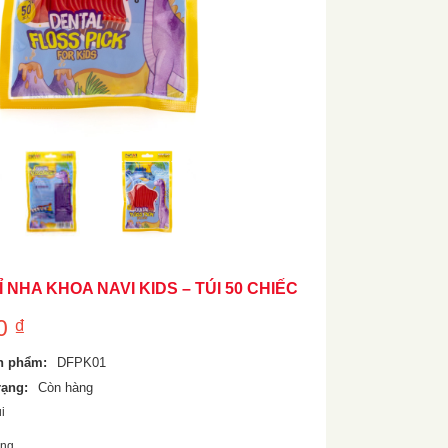
 NHA KHOA NAVI KIDS – TÚI 50 CHIẾC
00
₫
n phẩm:
DFPK01
rạng:
Còn hàng
úi
ùng