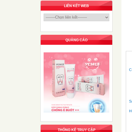
LIÊN KẾT WEB
QUẢNG CÁO
C
S
H
THỐNG KÊ TRUY CẬP