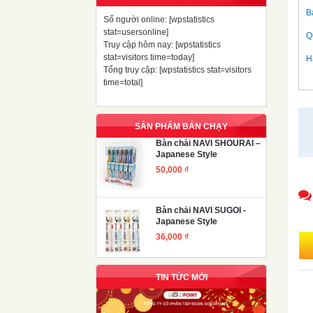
B
Số người online: [wpstatistics
stat=usersonline]
Q
Truy cập hôm nay: [wpstatistics
stat=visitors time=today]
H
Tổng truy cập: [wpstatistics stat=visitors
time=total]
SẢN PHẨM BÁN CHẠY
Bàn chải NAVI SHOURAI –
Japanese Style
50,000
₫
Bàn chải NAVI SUGOI -
Japanese Style
36,000
₫
TIN TỨC MỚI