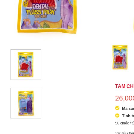
TAM CHỈ
26,0
Mã sả
Tình t
50 chiếc / t
120 túi / th