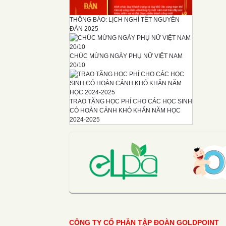
THÔNG BÁO: LỊCH NGHỈ TẾT NGUYÊN
ĐÁN 2025
CHÚC MỪNG NGÀY PHỤ NỮ VIỆT NAM
20/10
TRAO TẶNG HỌC PHÍ CHO CÁC HỌC SINH
CÓ HOÀN CẢNH KHÓ KHĂN NĂM HỌC
2024-2025
CÔNG TY CỔ PHẦN TẬP ĐOÀN GOLDPOINT