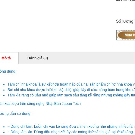
Số lượng
Mô tả
Đánh giá (0)
ông dụng:
Tăm chỉ nha khoa là sự kết hợp hoàn hảo của hai sản phẩm chỉ tơ nha khoa v
Sợi chỉ nha khoa được thiết kết đặc biệt giúp lấy đi các mảng bám trong khe
Tăm xỉa răng có đầu nhỏ giúp làm sạch sâu tằng kẽ răng nhưng không gây thư
ản xuất dựa trên công nghệ Nhật Bản Japan Tech
ướng dẫn sử dụng:
– Dùng chỉ tăm: Luồn chỉ vào kẽ răng đưa chỉ lên xuống nhẹ nhàng, nhiều lần
– Dùng tăm xỉa: Dùng đầu nhọn để lấy các mảng thức ăn bị giắt lại ở kẽ răng.