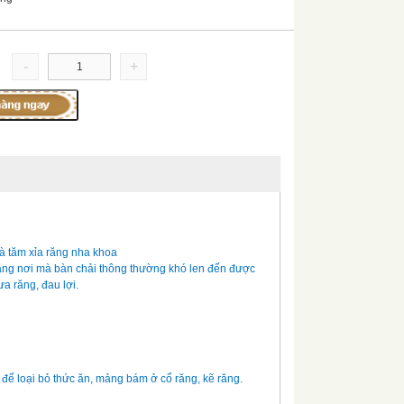
-
+
à tăm xỉa răng nha khoa
 răng nơi mà bàn chải thông thường khó len đến được
a răng, đau lợi.
 để loại bỏ thức ăn, mảng bám ở cổ răng, kẽ răng.