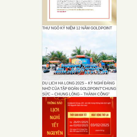
THƯ NGỎ KỶ NIỆM 12 NĂM GOLDPOINT
DU LỊCH HẠ LONG 2025 – KỲ NGHỈ ĐÁNG
NHỚ CỦA TẬP ĐOÀN GOLDPOINT“CHUNG
SỨC – CHUNG LÒNG – THÀNH CÔNG”