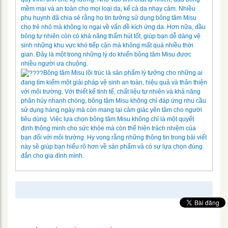
mềm mại và an toàn cho mọi loại da, kể cả da nhạy cảm. Nhiều
phụ huynh đã chia sẻ rằng họ tin tưởng sử dụng bông tăm Misu
cho trẻ nhỏ mà không lo ngại về vấn đề kích ứng da. Hơn nữa, đầu
bông tự nhiên còn có khả năng thấm hút tốt, giúp bạn dễ dàng vệ
sinh những khu vực khó tiếp cận mà không mất quá nhiều thời
gian. Đây là một trong những lý do khiến bông tăm Misu được
nhiều người ưa chuộng.
Bông tăm Misu lõi trúc là sản phẩm lý tưởng cho những ai
đang tìm kiếm một giải pháp vệ sinh an toàn, hiệu quả và thân thiện
với môi trường. Với thiết kế tinh tế, chất liệu tự nhiên và khả năng
phân hủy nhanh chóng, bông tăm Misu không chỉ đáp ứng nhu cầu
sử dụng hàng ngày mà còn mang lại cảm giác yên tâm cho người
tiêu dùng. Việc lựa chọn bông tăm Misu không chỉ là một quyết
định thông minh cho sức khỏe mà còn thể hiện trách nhiệm của
bạn đối với môi trường. Hy vọng rằng những thông tin trong bài viết
này sẽ giúp bạn hiểu rõ hơn về sản phẩm và có sự lựa chọn đúng
đắn cho gia đình mình.