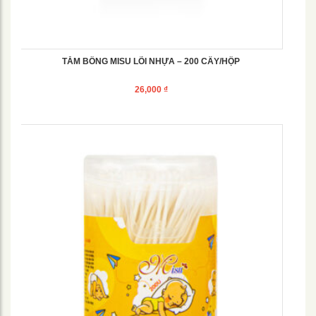
TĂM BÔNG MISU LÕI NHỰA – 200 CÂY/HỘP
26,000
₫