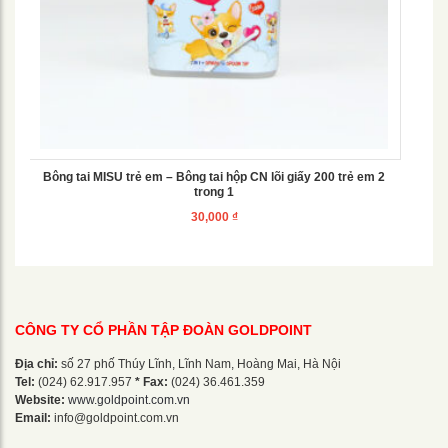
Bông tai MISU trẻ em – Bông tai hộp CN lõi giấy 200 trẻ em 2
trong 1
30,000
₫
CÔNG TY CỔ PHẦN TẬP ĐOÀN GOLDPOINT
Địa chỉ:
số 27 phố Thúy Lĩnh, Lĩnh Nam, Hoàng Mai, Hà Nội
Tel:
(024) 62.917.957
* Fax:
(024) 36.461.359
Website:
www.goldpoint.com.vn
Email:
info@goldpoint.com.vn