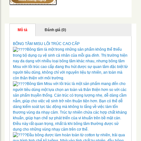
Mô tả
Đánh giá (0)
BÔNG TĂM MISU LÕI TRÚC CAO CẤP
Bông tăm là một trong những sản phẩm không thể thiếu
trong bộ dụng cụ vệ sinh cá nhân của mỗi gia đình. Thị trường hiện
nay đa dạng với nhiều loại bông tăm khác nhau, nhưng bông tăm
Misu với lõi trúc cao cấp đang thu hút được sự quan tâm đặc biệt từ
người tiêu dùng, không chỉ với nguyên liệu tự nhiên, an toàn mà
còn thân thiện với môi trường.
Bông tăm Misu với lõi trúc là một sản phẩm mang đến cho
người tiêu dùng một lựa chọn an toàn và thân thiện hơn so với các
sản phẩm truyền thống. Cán trúc có trọng lượng nhẹ, dễ dàng cầm
nắm, giúp cho việc vệ sinh trở nên thuận tiện hơn. Bạn có thể dễ
dàng kiểm soát lực tác động mà không lo lắng về việc làm tổn
thương vùng da nhạy cảm. Trúc tự nhiên chứa các hợp chất kháng
khuẩn, giúp hạn chế sự phát triển của vi khuẩn trên bề mặt cán.
Điều này rất quan trọng, nhất là khi bông tăm thường được sử
dụng cho những vùng nhạy cảm trên cơ thể.
Đầu bông được làm hoàn toàn từ cotton tự nhiên, trải qua
quy trình tinh chế kỹ lưỡng. Nhờ vào tính chất tự nhiên, đầu bông