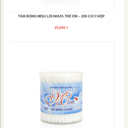
TĂM BÔNG MISU LÕI NHỰA TRẺ EM – 200 CÂY/ HỘP
25,000
₫