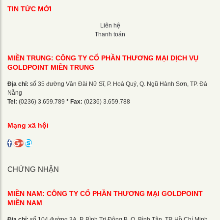
TIN TỨC MỚI
Liên hệ
Thanh toán
MIỀN TRUNG: CÔNG TY CỔ PHẦN THƯƠNG MẠI DỊCH VỤ
GOLDPOINT MIỀN TRUNG
Địa chỉ:
số 35 đường Vân Đài Nữ Sĩ, P. Hoà Quý, Q. Ngũ Hành Sơn, TP. Đà
Nẵng
Tel:
(0236) 3.659.789
* Fax:
(0236) 3.659.788
Mạng xã hội
CHỨNG NHẬN
MIỀN NAM: CÔNG TY CỔ PHẦN THƯƠNG MẠI GOLDPOINT
MIỀN NAM
Địa chỉ:
số 104 đường 3A, P. Bình Trị Đông B, Q. Bình Tân, TP. Hồ Chí Minh