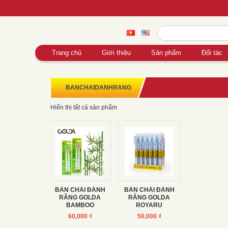
Trang chủ
Giới thiệu
Sản phẩm
Đối tác
BANCHAIDANHRANG
Hiển thị tất cả sản phẩm
BÀN CHẢI ĐÁNH
BÀN CHẢI ĐÁNH
RĂNG GOLDA
RĂNG GOLDA
BAMBOO
ROYARU
60,000
₫
50,000
₫