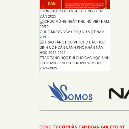
THÔNG BÁO: LỊCH NGHỈ TẾT NGUYÊN
ĐÁN 2025
CHÚC MỪNG NGÀY PHỤ NỮ VIỆT NAM
20/10
TRAO TẶNG HỌC PHÍ CHO CÁC HỌC SINH
CÓ HOÀN CẢNH KHÓ KHĂN NĂM HỌC
2024-2025
CÔNG TY CỔ PHẦN TẬP ĐOÀN GOLDPOINT