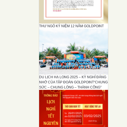
THƯ NGỎ KỶ NIỆM 12 NĂM GOLDPOINT
DU LỊCH HẠ LONG 2025 – KỲ NGHỈ ĐÁNG
NHỚ CỦA TẬP ĐOÀN GOLDPOINT“CHUNG
SỨC – CHUNG LÒNG – THÀNH CÔNG”