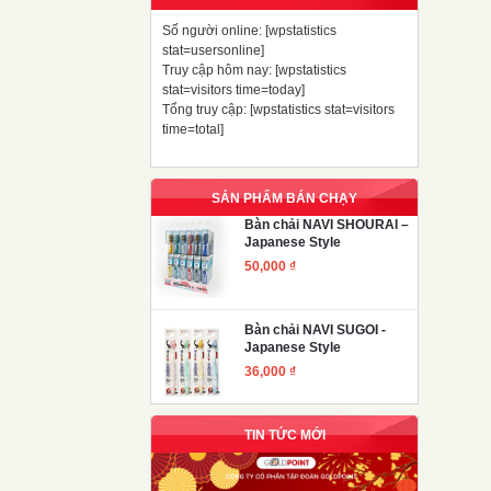
Số người online: [wpstatistics
stat=usersonline]
Truy cập hôm nay: [wpstatistics
stat=visitors time=today]
Tổng truy cập: [wpstatistics stat=visitors
time=total]
SẢN PHẨM BÁN CHẠY
Bàn chải NAVI SHOURAI –
Japanese Style
50,000
₫
Bàn chải NAVI SUGOI -
Japanese Style
36,000
₫
TIN TỨC MỚI