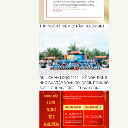
THƯ NGỎ KỶ NIỆM 12 NĂM GOLDPOINT
DU LỊCH HẠ LONG 2025 – KỲ NGHỈ ĐÁNG
NHỚ CỦA TẬP ĐOÀN GOLDPOINT“CHUNG
SỨC – CHUNG LÒNG – THÀNH CÔNG”