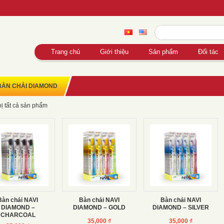
Trang chủ
Giới thiệu
Sản phẩm
Đối tác
BÀN CHẢI DIAMOND
hị tất cả sản phẩm
Bàn chải NAVI
Bàn chải NAVI
Bàn chải NAVI
DIAMOND –
DIAMOND – GOLD
DIAMOND – SILVER
CHARCOAL
35,000
₫
35,000
₫