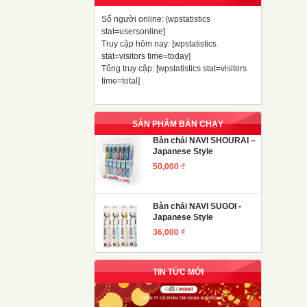
Số người online: [wpstatistics
stat=usersonline]
Truy cập hôm nay: [wpstatistics
stat=visitors time=today]
Tổng truy cập: [wpstatistics stat=visitors
time=total]
SẢN PHẨM BÁN CHẠY
Bàn chải NAVI SHOURAI –
Japanese Style
50,000
₫
Bàn chải NAVI SUGOI -
Japanese Style
36,000
₫
TIN TỨC MỚI