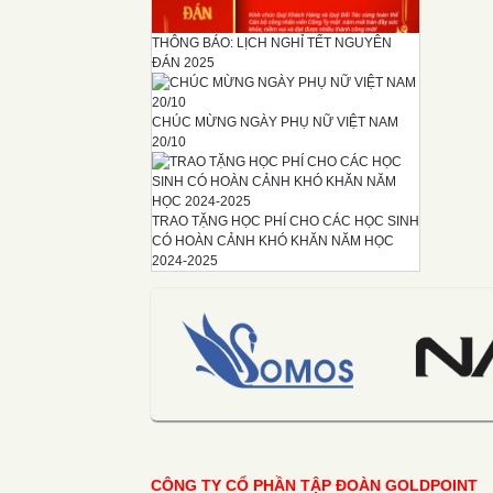
THÔNG BÁO: LỊCH NGHỈ TẾT NGUYÊN
ĐÁN 2025
CHÚC MỪNG NGÀY PHỤ NỮ VIỆT NAM
20/10
TRAO TẶNG HỌC PHÍ CHO CÁC HỌC SINH
CÓ HOÀN CẢNH KHÓ KHĂN NĂM HỌC
2024-2025
CÔNG TY CỔ PHẦN TẬP ĐOÀN GOLDPOINT