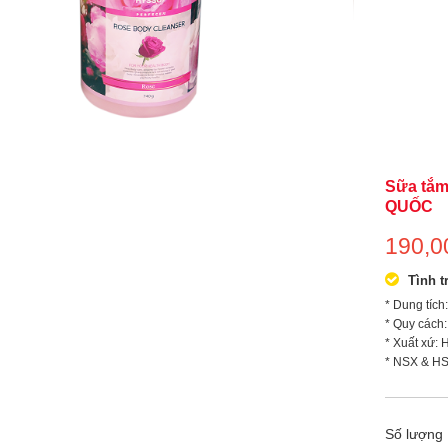
Sữa tắm
QUỐC
190,
Tình t
* Dung tích
* Quy cách:
* Xuất xứ:
* NSX & HS
Số lượng