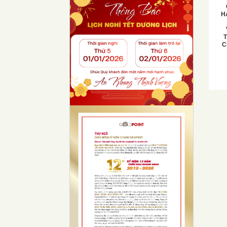
H
T
C