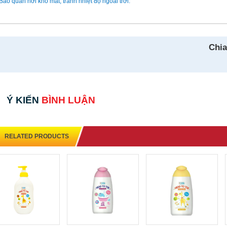
 Bảo quản nơi khô mát, tránh nhiệt độ ngoài trời.
Chia
Ý KIẾN
BÌNH LUẬN
RELATED PRODUCTS