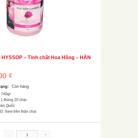
 HYSSOP – Tinh chất Hoa Hồng – HÀN
000
₫
rạng:
Còn hàng
: 740gr
 1 thùng 20 chai
 Hàn Quốc
D: Xem trên thân chai
-
+