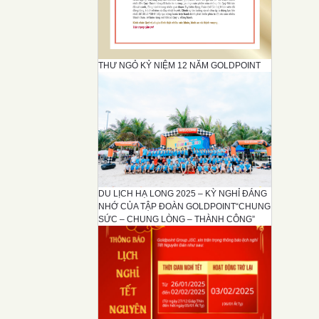
THƯ NGỎ KỶ NIỆM 12 NĂM GOLDPOINT
DU LỊCH HẠ LONG 2025 – KỲ NGHỈ ĐÁNG
NHỚ CỦA TẬP ĐOÀN GOLDPOINT“CHUNG
SỨC – CHUNG LÒNG – THÀNH CÔNG”