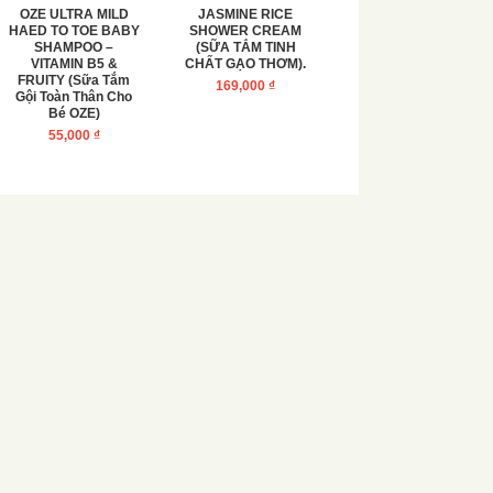
OZE ULTRA MILD
JASMINE RICE
HAED TO TOE BABY
SHOWER CREAM
SHAMPOO –
(SỮA TẮM TINH
VITAMIN B5 &
CHẤT GẠO THƠM).
FRUITY (Sữa Tắm
169,000
₫
Gội Toàn Thân Cho
Bé OZE)
55,000
₫