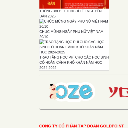
THÔNG BÁO: LỊCH NGHỈ TẾT NGUYÊN
ĐÁN 2025
CHÚC MỪNG NGÀY PHỤ NỮ VIỆT NAM
20/10
TRAO TẶNG HỌC PHÍ CHO CÁC HỌC SINH
CÓ HOÀN CẢNH KHÓ KHĂN NĂM HỌC
2024-2025
CÔNG TY CỔ PHẦN TẬP ĐOÀN GOLDPOINT