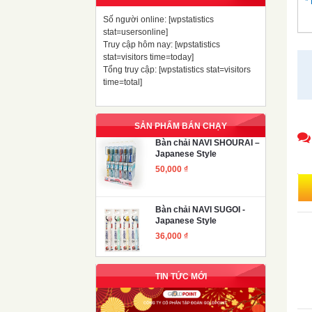
*
Số người online: [wpstatistics
stat=usersonline]
Truy cập hôm nay: [wpstatistics
stat=visitors time=today]
Tổng truy cập: [wpstatistics stat=visitors
time=total]
SẢN PHẨM BÁN CHẠY
Bàn chải NAVI SHOURAI –
Japanese Style
50,000
₫
Bàn chải NAVI SUGOI -
Japanese Style
36,000
₫
TIN TỨC MỚI