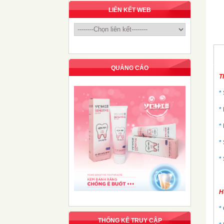
LIÊN KẾT WEB
QUẢNG CÁO
T
*
*
*
*
*
H
*
THỐNG KÊ TRUY CẬP