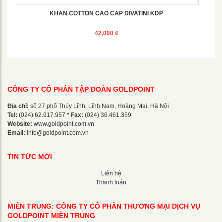
KHĂN COTTON CAO CẤP DIVATINI KDP
42,000
₫
CÔNG TY CỔ PHẦN TẬP ĐOÀN GOLDPOINT
Địa chỉ:
số 27 phố Thúy Lĩnh, Lĩnh Nam, Hoàng Mai, Hà Nội
Tel:
(024) 62.917.957
* Fax:
(024) 36.461.359
Website:
www.goldpoint.com.vn
Email:
info@goldpoint.com.vn
TIN TỨC MỚI
Liên hệ
Thanh toán
MIỀN TRUNG: CÔNG TY CỔ PHẦN THƯƠNG MẠI DỊCH VỤ
GOLDPOINT MIỀN TRUNG