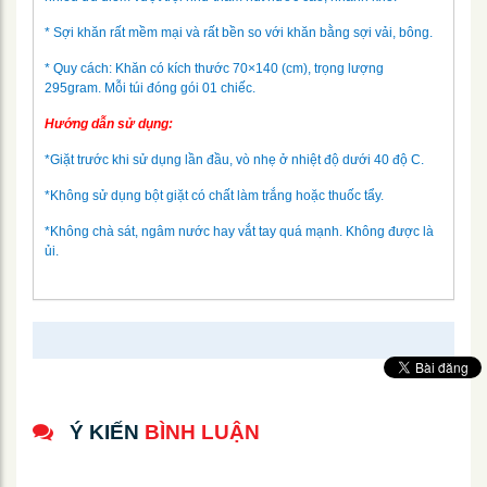
* Sợi khăn rất mềm mại và rất bền so với khăn bằng sợi vải, bông.
* Quy cách: Khăn có kích thước 70×140 (cm), trọng lượng
295gram. Mỗi túi đóng gói 01 chiếc.
Hướng dẫn sử dụng:
*Giặt trước khi sử dụng lần đầu, vò nhẹ ở nhiệt độ dưới 40 độ C.
*Không sử dụng bột giặt có chất làm trắng hoặc thuốc tẩy.
*Không chà sát, ngâm nước hay vắt tay quá mạnh. Không được là
ủi.
Ý KIẾN
BÌNH LUẬN