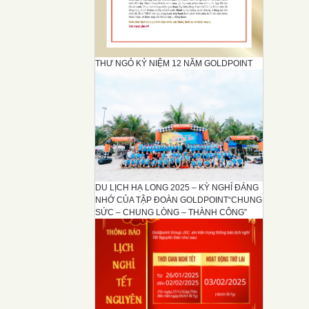
THƯ NGỎ KỶ NIỆM 12 NĂM GOLDPOINT
DU LỊCH HẠ LONG 2025 – KỲ NGHỈ ĐÁNG
NHỚ CỦA TẬP ĐOÀN GOLDPOINT“CHUNG
SỨC – CHUNG LÒNG – THÀNH CÔNG”