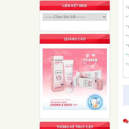
LIÊN KẾT WEB
*
*
*
*
QUẢNG CÁO
*
*
*
THỐNG KÊ TRUY CẬP