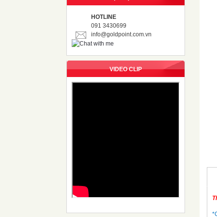
HOTLINE
091 3430699
info@goldpoint.com.vn
VIDEO CLIP
T
*