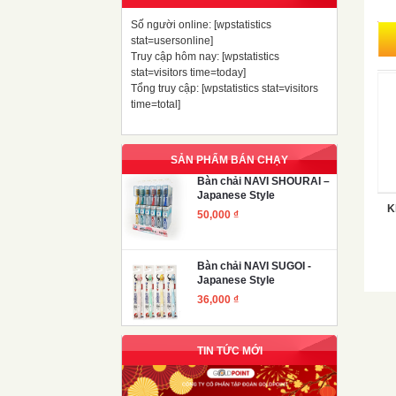
Số người online: [wpstatistics
stat=usersonline]
Truy cập hôm nay: [wpstatistics
stat=visitors time=today]
Tổng truy cập: [wpstatistics stat=visitors
time=total]
SẢN PHẨM BÁN CHẠY
Bàn chải NAVI SHOURAI –
Japanese Style
K
50,000
₫
Bàn chải NAVI SUGOI -
Japanese Style
36,000
₫
TIN TỨC MỚI