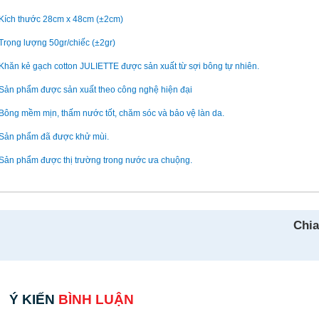
 Kích thước 28cm x 48cm (±2cm)
 Trọng lượng 50gr/chiếc (±2gr)
 Khăn kẻ gạch cotton JULIETTE được sản xuất từ sợi bông tự nhiên.
 Sản phẩm được sản xuất theo công nghệ hiện đại
 Bông mềm mịn, thấm nước tốt, chăm sóc và bảo vệ làn da.
 Sản phẩm đã được khử mùi.
 Sản phẩm được thị trường trong nước ưa chuộng.
Chia
Ý KIẾN
BÌNH LUẬN