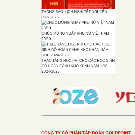
THÔNG BÁO: LỊCH NGHỈ TẾT NGUYÊN
ĐÁN 2025
CHÚC MỪNG NGÀY PHỤ NỮ VIỆT NAM
20/10
TRAO TẶNG HỌC PHÍ CHO CÁC HỌC SINH
CÓ HOÀN CẢNH KHÓ KHĂN NĂM HỌC
2024-2025
CÔNG TY CỔ PHẦN TẬP ĐOÀN GOLDPOINT