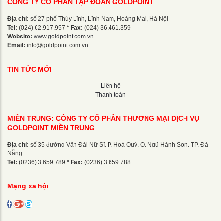
CÔNG TY CỔ PHẦN TẬP ĐOÀN GOLDPOINT
Địa chỉ:
số 27 phố Thúy Lĩnh, Lĩnh Nam, Hoàng Mai, Hà Nội
Tel:
(024) 62.917.957
* Fax:
(024) 36.461.359
Website:
www.goldpoint.com.vn
Email:
info@goldpoint.com.vn
TIN TỨC MỚI
Liên hệ
Thanh toán
MIỀN TRUNG: CÔNG TY CỔ PHẦN THƯƠNG MẠI DỊCH VỤ
GOLDPOINT MIỀN TRUNG
Địa chỉ:
số 35 đường Vân Đài Nữ Sĩ, P. Hoà Quý, Q. Ngũ Hành Sơn, TP. Đà
Nẵng
Tel:
(0236) 3.659.789
* Fax:
(0236) 3.659.788
Mạng xã hội