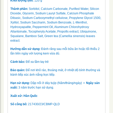
Khối lượng tịnh:
120 g
Thành phần:
Sorbitol, Calcium Carbonate, Purified Water, Silicon
Dioxide, Glycerin, Sodium Lauryl Sulfate, Calcium Phosphate
Dibasic, Sodium Carboxyrnethyl cellulose, Propylene Glycol 1500,
Xylitol, Sodium Saccharin, Sodium Benzoate, L-Menthol,
Hydroxyapatite, Peppermint Oil, Aluminum Chlorohydroxy
Allantoinate, Tocopheryly Acetate, Propofis extract, Ubiquinone,
Squalane, Bamboo Salt, Green tea (Camellia sinensis) leaves
extract.
Hướng dẫn sử dụng:
Đánh răng sau mỗi bữa ăn hoặc tối thiểu 2
lần trên ngày với lượng kem vừa đủ.
Cảnh báo:
Để xa tầm tay trẻ
Bảo quản:
Để nơi khô ráo, thoáng mát, ở nhiệt độ bình thường và
tránh tiếp xúc ánh nắng trực tiếp.
Hạn sử dụng:
Dập nổi ở đáy tuýp (Năm/tháng/ngày) •
Ngày sản
xuất:
3 năm trước hạn sử dụng.
Xuất xứ: Hàn Quốc
Số công bố:
217430/23/CBMP-QLD