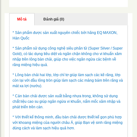
Mô tả
Đánh giá (0)
* Sản phẩm được sản xuất nguyên chiếc bởi hãng EQ MAXON,
Hàn Quốc
* Sản phẩm sử dụng công nghệ siêu phân tử (Super Silver / Super
Gold), có tác dụng tiêu diệt và ngăn chặn không cho vi khuẩn xâm
nhập trên lông bàn chải, giúp cho việc ngăn ngừa các bệnh về
răng miệng hiệu quả.
* Lông bàn chải hai lớp, lớp chỉ tơ giúp làm sạch các kẽ răng, lớp
còn lại với đầu lông tròn giúp làm sạch các mảng bám trên răng và
mát xa lợi (nướu).
* Cán bàn chải được sản xuất bằng nhựa trong, không sử dụng
chất liệu cao su giúp ngăn ngừa vi khuẩn, nấm mốc xâm nhập và
phát triển trên cán.
* Với thiết kế thông minh, đầu bàn chải được thiết kế gọn phù hợp
với khoang miệng của người châu Á, giúp Bạn vệ sinh răng miệng
đúng cách và làm sạch hiệu quả hơn.