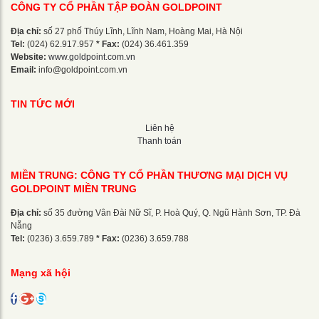
CÔNG TY CỔ PHẦN TẬP ĐOÀN GOLDPOINT
Địa chỉ:
số 27 phố Thúy Lĩnh, Lĩnh Nam, Hoàng Mai, Hà Nội
Tel:
(024) 62.917.957
* Fax:
(024) 36.461.359
Website:
www.goldpoint.com.vn
Email:
info@goldpoint.com.vn
TIN TỨC MỚI
Liên hệ
Thanh toán
MIỀN TRUNG: CÔNG TY CỔ PHẦN THƯƠNG MẠI DỊCH VỤ
GOLDPOINT MIỀN TRUNG
Địa chỉ:
số 35 đường Vân Đài Nữ Sĩ, P. Hoà Quý, Q. Ngũ Hành Sơn, TP. Đà
Nẵng
Tel:
(0236) 3.659.789
* Fax:
(0236) 3.659.788
Mạng xã hội