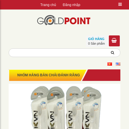
Trang chủ
Đăng nhập
GIỎ HÀNG
0 Sản phẩm
NHÓM HÀNG BÀN CHẢI ĐÁNH RĂNG