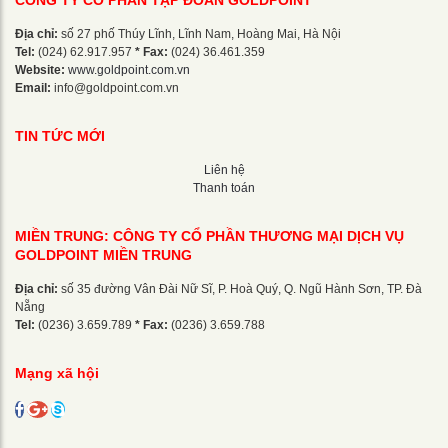
CÔNG TY CỔ PHẦN TẬP ĐOÀN GOLDPOINT
Địa chỉ:
số 27 phố Thúy Lĩnh, Lĩnh Nam, Hoàng Mai, Hà Nội
Tel:
(024) 62.917.957
* Fax:
(024) 36.461.359
Website:
www.goldpoint.com.vn
Email:
info@goldpoint.com.vn
TIN TỨC MỚI
Liên hệ
Thanh toán
MIỀN TRUNG: CÔNG TY CỔ PHẦN THƯƠNG MẠI DỊCH VỤ
GOLDPOINT MIỀN TRUNG
Địa chỉ:
số 35 đường Vân Đài Nữ Sĩ, P. Hoà Quý, Q. Ngũ Hành Sơn, TP. Đà
Nẵng
Tel:
(0236) 3.659.789
* Fax:
(0236) 3.659.788
Mạng xã hội