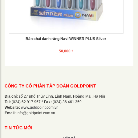
Bàn chải đánh răng Navi WINNER PLUS Silver
50,000
₫
CÔNG TY CỔ PHẦN TẬP ĐOÀN GOLDPOINT
Địa chỉ:
số 27 phố Thúy Lĩnh, Lĩnh Nam, Hoàng Mai, Hà Nội
Tel:
(024) 62.917.957
* Fax:
(024) 36.461.359
Website:
www.goldpoint.com.vn
Email:
info@goldpoint.com.vn
TIN TỨC MỚI