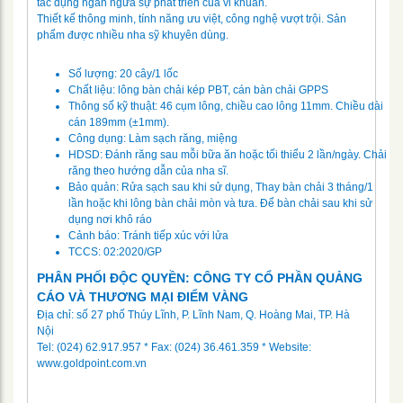
tác dụng ngăn ngừa sự phát triển của vi khuẩn.
Thiết kế thông minh, tính năng ưu việt, công nghệ vượt trội. Sản
phẩm được nhiều nha sỹ khuyên dùng.
Số lượng: 20 cây/1 lốc
Chất liệu: lông bàn chải kép PBT, cán bàn chải GPPS
Thông số kỹ thuật: 46 cụm lông, chiều cao lông 11mm. Chiều dài
cán 189mm (±1mm).
Công dụng: Làm sạch răng, miệng
HDSD: Đánh răng sau mỗi bữa ăn hoặc tối thiểu 2 lần/ngày. Chải
răng theo hướng dẫn của nha sĩ.
Bảo quản: Rửa sạch sau khi sử dụng, Thay bàn chải 3 tháng/1
lần hoặc khi lông bàn chải mòn và tưa. Để bàn chải sau khi sử
dụng nơi khô ráo
Cảnh báo: Tránh tiếp xúc với lửa
TCCS: 02:2020/GP
PHÂN PHỐI ĐỘC QUYỀN: CÔNG TY CỔ PHẦN QUẢNG
CÁO VÀ THƯƠNG MẠI ĐIỂM VÀNG
Địa chỉ: số 27 phố Thúy Lĩnh, P. Lĩnh Nam, Q. Hoàng Mai, TP. Hà
Nội
Tel: (024) 62.917.957 * Fax: (024) 36.461.359 * Website:
www.goldpoint.com.vn