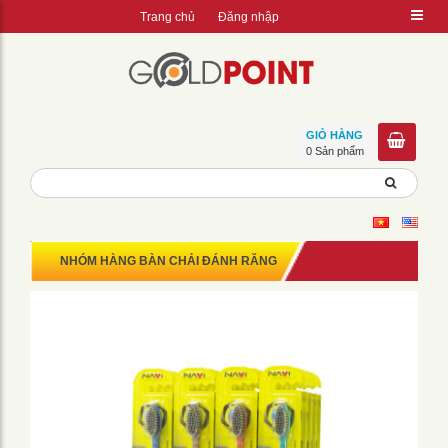
Trang chủ
Đăng nhập
GIỎ HÀNG
0 Sản phẩm
NHÓM HÀNG BÀN CHẢI ĐÁNH RĂNG