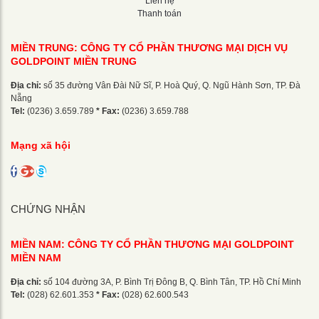
Liên hệ
Thanh toán
MIỀN TRUNG: CÔNG TY CỔ PHẦN THƯƠNG MẠI DỊCH VỤ
GOLDPOINT MIỀN TRUNG
Địa chỉ:
số 35 đường Vân Đài Nữ Sĩ, P. Hoà Quý, Q. Ngũ Hành Sơn, TP. Đà
Nẵng
Tel:
(0236) 3.659.789
* Fax:
(0236) 3.659.788
Mạng xã hội
CHỨNG NHẬN
MIỀN NAM: CÔNG TY CỔ PHẦN THƯƠNG MẠI GOLDPOINT
MIỀN NAM
Địa chỉ:
số 104 đường 3A, P. Bình Trị Đông B, Q. Bình Tân, TP. Hồ Chí Minh
Tel:
(028) 62.601.353
* Fax:
(028) 62.600.543