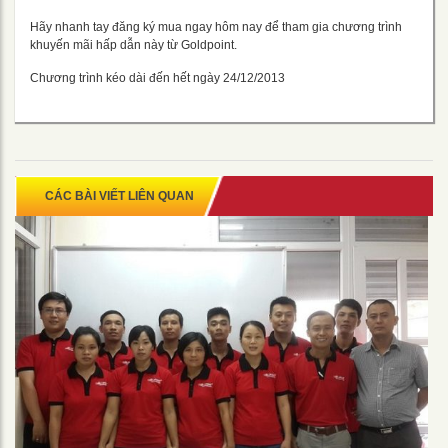
Hãy nhanh tay đăng ký
mua ngay
hôm nay để tham gia chương trình
khuyến mãi hấp dẫn này từ Goldpoint.
Chương trình kéo dài đến hết ngày 24/12/2013
CÁC BÀI VIẾT LIÊN QUAN