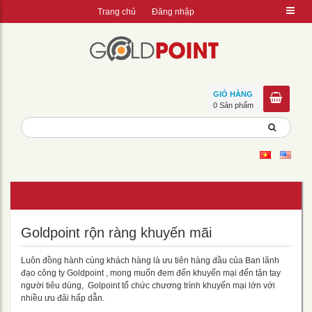
Trang chủ
Đăng nhập
GIỎ HÀNG
0 Sản phẩm
Goldpoint rộn ràng khuyến mãi
Luôn đồng hành cùng khách hàng là ưu tiên hàng đầu của Ban lãnh
đạo công ty Goldpoint , mong muốn đem đến khuyến mại đến tận tay
người tiêu dùng, Golpoint tổ chức chương trình khuyến mại lớn với
nhiều ưu đãi hấp dẫn.