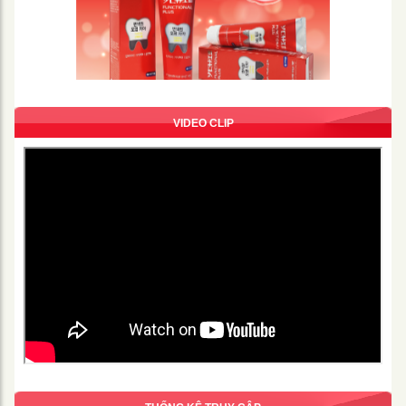
VIDEO CLIP