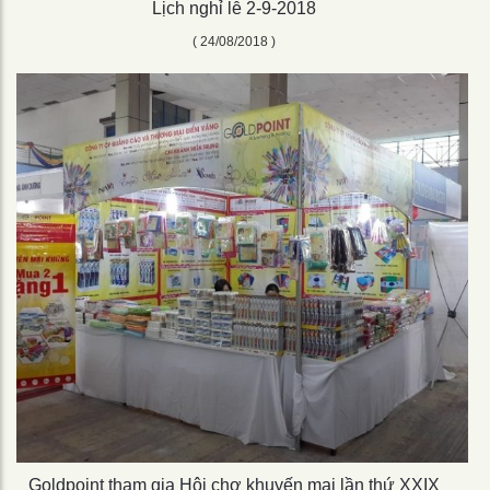
Lịch nghỉ lễ 2-9-2018
( 24/08/2018 )
Goldpoint tham gia Hội chợ khuyến mại lần thứ XXIX