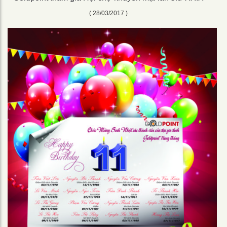
( 28/03/2017 )