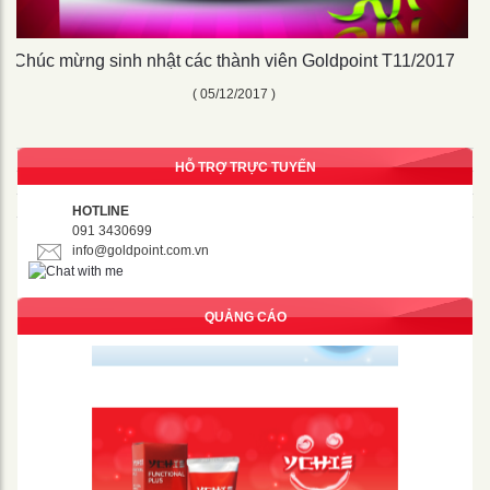
Chúc mừng sinh nhật các thành viên Goldpoint T11/2017
( 05/12/2017 )
HỖ TRỢ TRỰC TUYẾN
HOTLINE
091 3430699
info@goldpoint.com.vn
QUẢNG CÁO