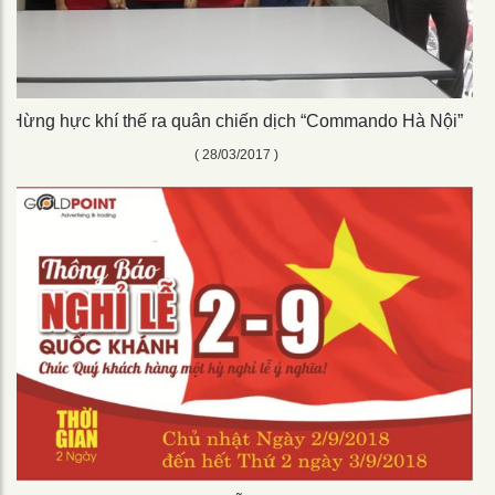
Hừng hực khí thế ra quân chiến dịch “Commando Hà Nội”
( 28/03/2017 )