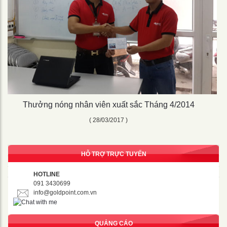
Thưởng nóng nhân viên xuất sắc Tháng 4/2014
( 28/03/2017 )
HỖ TRỢ TRỰC TUYẾN
HOTLINE
091 3430699
info@goldpoint.com.vn
QUẢNG CÁO