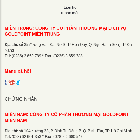
Liên hệ
Thanh toán
MIỀN TRUNG: CÔNG TY CỔ PHẦN THƯƠNG MẠI DỊCH VỤ
GOLDPOINT MIỀN TRUNG
Địa chỉ:
số 35 đường Vân Đài Nữ Sĩ, P. Hoà Quý, Q. Ngũ Hành Sơn, TP. Đà
Nẵng
Tel:
(0236) 3.659.789
* Fax:
(0236) 3.659.788
Mạng xã hội
CHỨNG NHẬN
MIỀN NAM: CÔNG TY CỔ PHẦN THƯƠNG MẠI GOLDPOINT
MIỀN NAM
Địa chỉ:
số 104 đường 3A, P. Bình Trị Đông B, Q. Bình Tân, TP. Hồ Chí Minh
Tel:
(028) 62.601.353
* Fax:
(028) 62.600.543