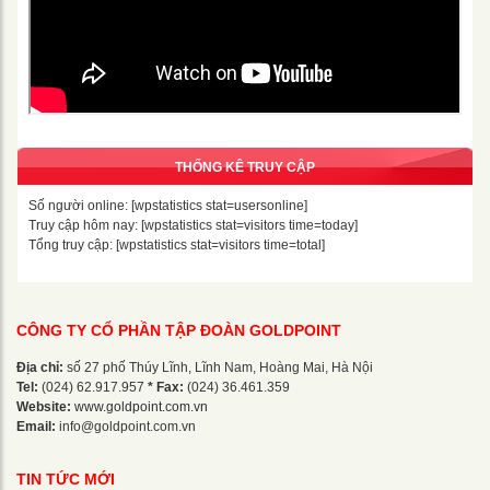
THỐNG KÊ TRUY CẬP
Số người online: [wpstatistics stat=usersonline]
Truy cập hôm nay: [wpstatistics stat=visitors time=today]
Tổng truy cập: [wpstatistics stat=visitors time=total]
CÔNG TY CỔ PHẦN TẬP ĐOÀN GOLDPOINT
Địa chỉ:
số 27 phố Thúy Lĩnh, Lĩnh Nam, Hoàng Mai, Hà Nội
Tel:
(024) 62.917.957
* Fax:
(024) 36.461.359
Website:
www.goldpoint.com.vn
Email:
info@goldpoint.com.vn
TIN TỨC MỚI