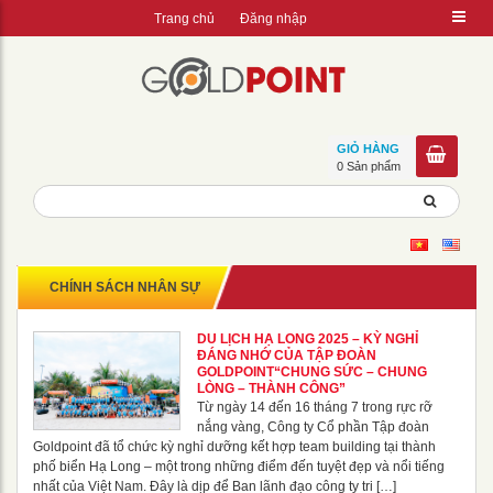
Trang chủ
Đăng nhập
GIỎ HÀNG
0 Sản phẩm
CHÍNH SÁCH NHÂN SỰ
DU LỊCH HẠ LONG 2025 – KỲ NGHỈ
ĐÁNG NHỚ CỦA TẬP ĐOÀN
GOLDPOINT“CHUNG SỨC – CHUNG
LÒNG – THÀNH CÔNG”
Từ ngày 14 đến 16 tháng 7 trong rực rỡ
nắng vàng, Công ty Cổ phần Tập đoàn
Goldpoint đã tổ chức kỳ nghỉ dưỡng kết hợp team building tại thành
phố biển Hạ Long – một trong những điểm đến tuyệt đẹp và nổi tiếng
nhất của Việt Nam. Đây là dịp để Ban lãnh đạo công ty tri […]