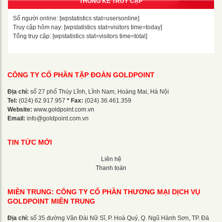
THỐNG KÊ TRUY CẬP
Số người online: [wpstatistics stat=usersonline]
Truy cập hôm nay: [wpstatistics stat=visitors time=today]
Tổng truy cập: [wpstatistics stat=visitors time=total]
CÔNG TY CỔ PHẦN TẬP ĐOÀN GOLDPOINT
Địa chỉ:
số 27 phố Thúy Lĩnh, Lĩnh Nam, Hoàng Mai, Hà Nội
Tel:
(024) 62.917.957
* Fax:
(024) 36.461.359
Website:
www.goldpoint.com.vn
Email:
info@goldpoint.com.vn
TIN TỨC MỚI
Liên hệ
Thanh toán
MIỀN TRUNG: CÔNG TY CỔ PHẦN THƯƠNG MẠI DỊCH VỤ
GOLDPOINT MIỀN TRUNG
Địa chỉ:
số 35 đường Vân Đài Nữ Sĩ, P. Hoà Quý, Q. Ngũ Hành Sơn, TP. Đà